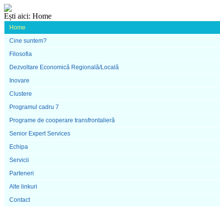
Ești aici:
Home
Home
Cine suntem?
Filosofia
Dezvoltare Economică Regională/Locală
Inovare
Clustere
Programul cadru 7
Programe de cooperare transfrontalieră
Senior Expert Services
Echipa
Servicii
Parteneri
Alte linkuri
Contact