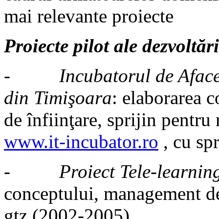
mai relevante proiecte
Proiecte pilot ale dezvoltă
-
Incubatorul de Aface
din Timişoara
: elaborarea c
de înfiinţare, sprijin pentr
www.it-incubator.ro
, cu sp
-
Proiect Tele-learnin
conceptului, management d
gtz (2002-2005)