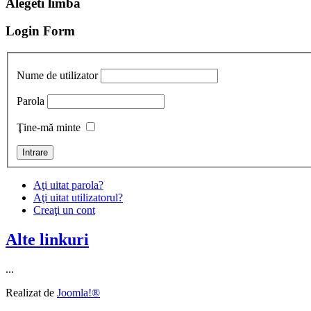
Alegeti limba
Login Form
Nume de utilizator
Parola
Ţine-mă minte
Aţi uitat parola?
Aţi uitat utilizatorul?
Creaţi un cont
Alte linkuri
...
Realizat de
Joomla!®