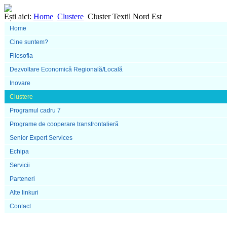
Ești aici:
Home
Clustere
Cluster Textil Nord Est
Home
Cine suntem?
Filosofia
Dezvoltare Economică Regională/Locală
Inovare
Clustere
Programul cadru 7
Programe de cooperare transfrontalieră
Senior Expert Services
Echipa
Servicii
Parteneri
Alte linkuri
Contact